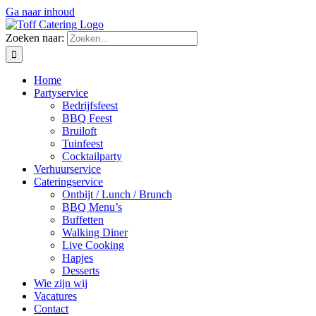
Ga naar inhoud
Zoeken naar:
Home
Partyservice
Bedrijfsfeest
BBQ Feest
Bruiloft
Tuinfeest
Cocktailparty
Verhuurservice
Cateringservice
Ontbijt / Lunch / Brunch
BBQ Menu’s
Buffetten
Walking Diner
Live Cooking
Hapjes
Desserts
Wie zijn wij
Vacatures
Contact