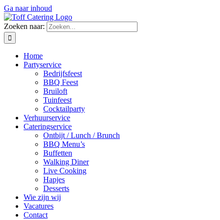
Ga naar inhoud
Zoeken naar:
Home
Partyservice
Bedrijfsfeest
BBQ Feest
Bruiloft
Tuinfeest
Cocktailparty
Verhuurservice
Cateringservice
Ontbijt / Lunch / Brunch
BBQ Menu’s
Buffetten
Walking Diner
Live Cooking
Hapjes
Desserts
Wie zijn wij
Vacatures
Contact