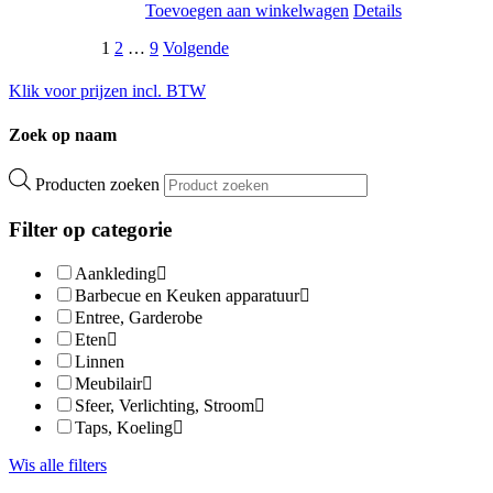
Toevoegen aan winkelwagen
Details
1
2
…
9
Volgende
Klik voor prijzen incl. BTW
Zoek op naam
Producten zoeken
Filter op categorie
Aankleding
Barbecue en Keuken apparatuur
Entree, Garderobe
Eten
Linnen
Meubilair
Sfeer, Verlichting, Stroom
Taps, Koeling
Wis alle filters